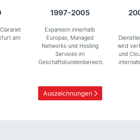
0
1997-2005
20
Claranet
Expansion innerhalb
kfurt am
Europas, Managed
Dienstle
Networks und Hosting
wird ver
Services im
und Clou
Geschäftskundenbereich.
internat
Auszeichnungen