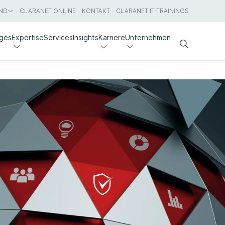
ND
CLARANET ONLINE
KONTAKT
CLARANET IT-TRAININGS
nges
Expertise
Services
Insights
Karriere
Unternehmen
Search