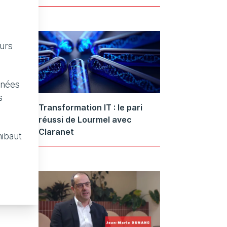
eurs
nnées
s
Transformation IT : le pari
réussi de Lourmel avec
Claranet
hibaut