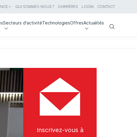
ANCE
QUI SOMMES-NOUS ?
CARRIÈRES
LOGIN
CONTACT
es
Secteurs d'activité
Technologies
Offres
Actualités
Search
Inscrivez-vous à