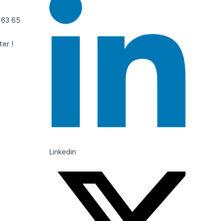
 63 65
ter !
Linkedin