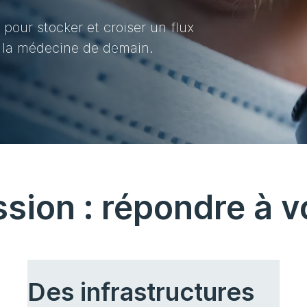
 pour stocker et croiser un flux
r la médecine de demain.
ssion : répondre à v
Des infrastructures