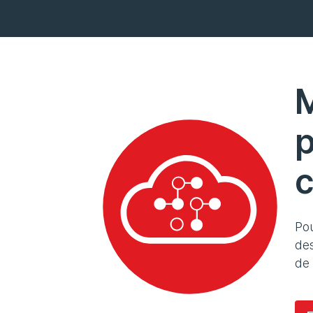
M
p
c
Pou
des
de 