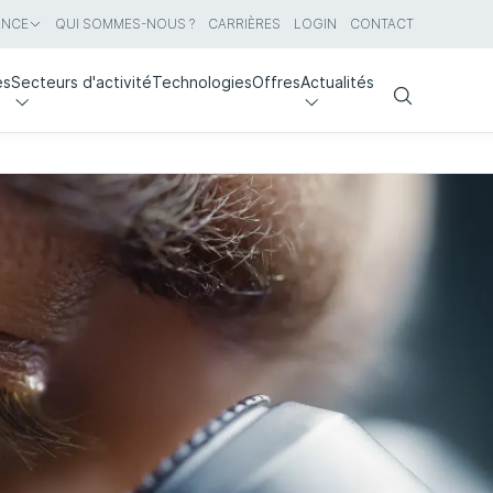
ANCE
QUI SOMMES-NOUS ?
CARRIÈRES
LOGIN
CONTACT
es
Secteurs d'activité
Technologies
Offres
Actualités
Search