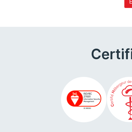
E
Certi