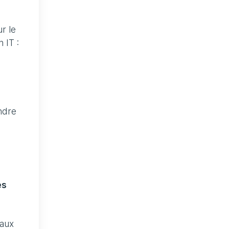
r le
 IT :
ndre
es
 aux