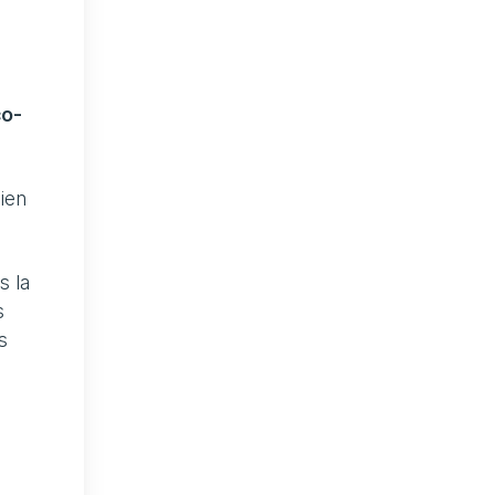
co-
ien
s la
s
s