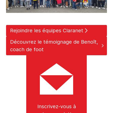
Rejoindre les équipes Claranet
Découvrez le témoignage de Benoît,
coach de foot
Inscrivez-vous à