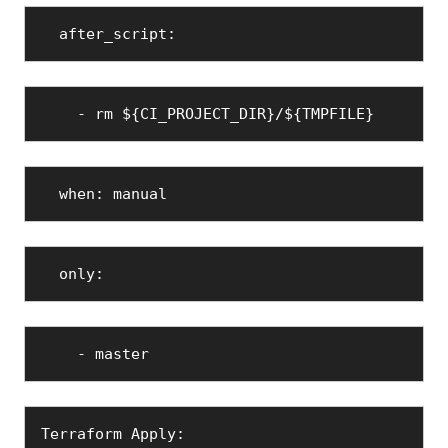
  after_script:
    - rm ${CI_PROJECT_DIR}/${TMPFILE}
  when: manual
  only:
    - master
Terraform Apply: