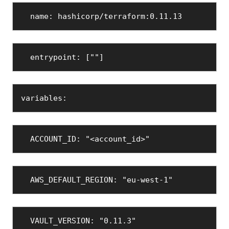
  name: hashicorp/terraform:0.11.13
  entrypoint: [""] 
variables:
  ACCOUNT_ID: "<account_id>"
  AWS_DEFAULT_REGION: "eu-west-1"
  VAULT_VERSION: "0.11.3"