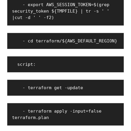
    - export AWS_SESSION_TOKEN=$(grep 
security_token ${TMPFILE} | tr -s ' ' 
|cut -d ' ' -f2)
    - cd terraform/${AWS_DEFAULT_REGION}
  script:
    - terraform get -update
    - terraform apply -input=false 
terraform.plan