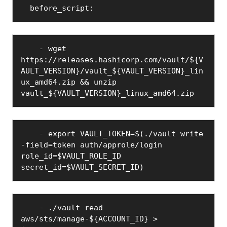
  before_script:
    - wget 
https://releases.hashicorp.com/vault/${V
AULT_VERSION}/vault_${VAULT_VERSION}_lin
ux_amd64.zip && unzip 
vault_${VAULT_VERSION}_linux_amd64.zip
    - export VAULT_TOKEN=$(./vault write 
-field=token auth/approle/login 
role_id=$VAULT_ROLE_ID 
secret_id=$VAULT_SECRET_ID)
    - ./vault read 
aws/sts/manage-${ACCOUNT_ID} > 