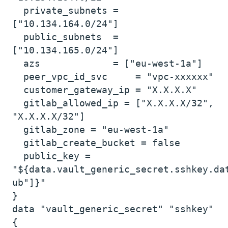
private_subnets =
["10.134.164.0/24"]
public_subnets =
["10.134.165.0/24"]
azs = ["eu-west-1a"]
peer_vpc_id_svc = "vpc-xxxxxx"
customer_gateway_ip = "X.X.X.X"
gitlab_allowed_ip = ["X.X.X.X/32",
"X.X.X.X/32"]
gitlab_zone = "eu-west-1a"
gitlab_create_bucket = false
public_key =
"${data.vault_generic_secret.sshkey.da
ub"]}"
}
data "vault_generic_secret" "sshkey"
{