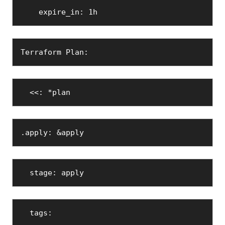
    expire_in: 1h
Terraform Plan:
  <<: *plan
.apply: &apply
  stage: apply
  tags: