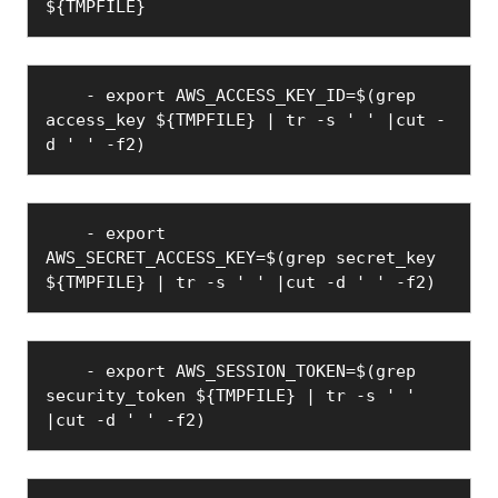
${TMPFILE}
    - export AWS_ACCESS_KEY_ID=$(grep 
access_key ${TMPFILE} | tr -s ' ' |cut -
d ' ' -f2)
    - export 
AWS_SECRET_ACCESS_KEY=$(grep secret_key 
${TMPFILE} | tr -s ' ' |cut -d ' ' -f2)
    - export AWS_SESSION_TOKEN=$(grep 
security_token ${TMPFILE} | tr -s ' ' 
|cut -d ' ' -f2)