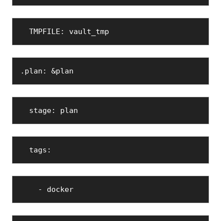
  TMPFILE: vault_tmp
.plan: &plan
  stage: plan
  tags:
    - docker