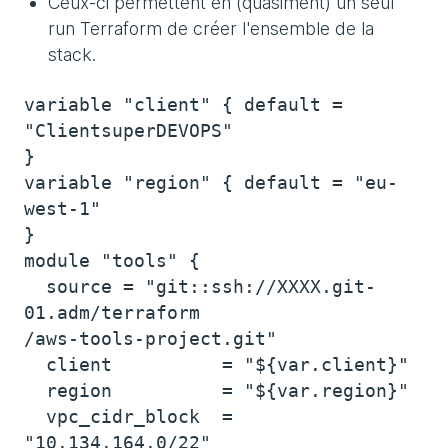
Ceux-ci permettent en (quasiment) un seul
run Terraform de créer l'ensemble de la
stack.
variable "client" { default =
"ClientsuperDEVOPS"
}
variable "region" { default = "eu-
west-1"
}
module "tools" {
source = "git::ssh://XXXX.git-
01.adm/terraform
/aws-tools-project.git"
client = "${var.client}"
region = "${var.region}"
vpc_cidr_block =
"10.134.164.0/22"