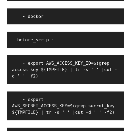
    - docker
  before_script:
    - export AWS_ACCESS_KEY_ID=$(grep 
access_key ${TMPFILE} | tr -s ' ' |cut -
d ' ' -f2)
    - export 
AWS_SECRET_ACCESS_KEY=$(grep secret_key 
${TMPFILE} | tr -s ' ' |cut -d ' ' -f2)