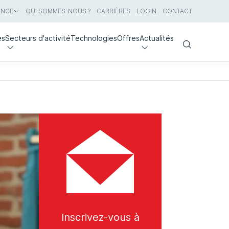
ANCE
QUI SOMMES-NOUS ?
CARRIÈRES
LOGIN
CONTACT
es
Secteurs d'activité
Technologies
Offres
Actualités
Search
Inscrivez-vous à