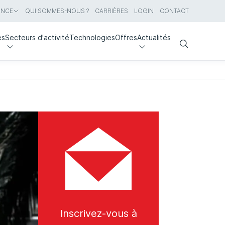
ANCE
QUI SOMMES-NOUS ?
CARRIÈRES
LOGIN
CONTACT
es
Secteurs d'activité
Technologies
Offres
Actualités
Search
Inscrivez-vous à