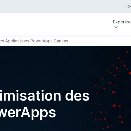
FR
Expertis
 des Applications PowerApps Canvas
timisation des
owerApps