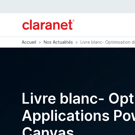
Accueil
>
Nos Actualités
>
Livre blanc- Optimisation
Livre blanc- Op
Applications P
Canvas