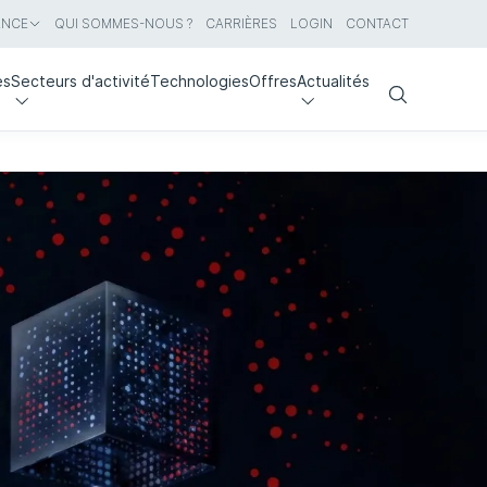
ANCE
QUI SOMMES-NOUS ?
CARRIÈRES
LOGIN
CONTACT
es
Secteurs d'activité
Technologies
Offres
Actualités
Search