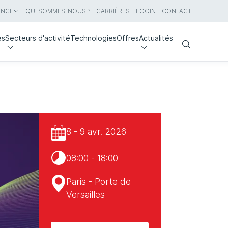
ANCE
QUI SOMMES-NOUS ?
CARRIÈRES
LOGIN
CONTACT
es
Secteurs d'activité
Technologies
Offres
Actualités
Search
8 - 9 avr. 2026
08:00 - 18:00
Paris - Porte de
Versailles