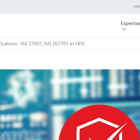
FR
Expertis
ications : IS0 27001, ISO 207701 et HDS