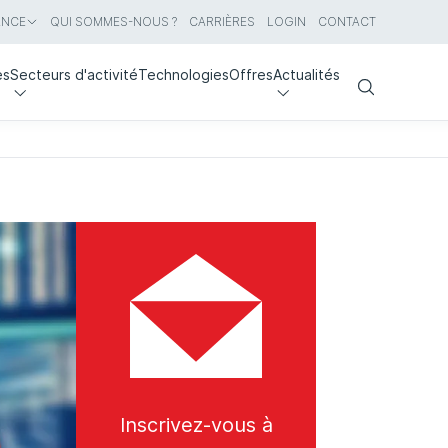
ANCE
QUI SOMMES-NOUS ?
CARRIÈRES
LOGIN
CONTACT
es
Secteurs d'activité
Technologies
Offres
Actualités
Search
Inscrivez-vous à