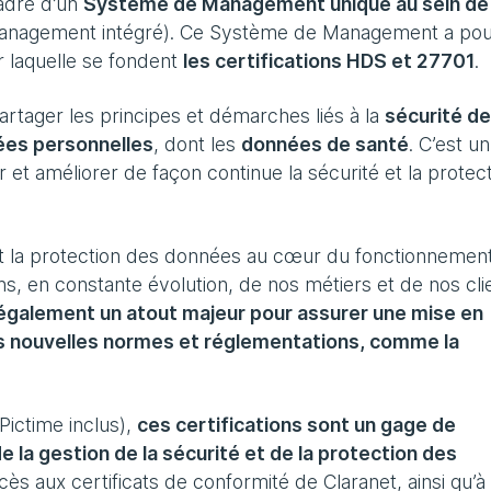
cadre d’un
Système de Management unique au sein de
management intégré). Ce Système de Management a po
 laquelle se fondent
les certifications HDS et 27701
.
ager les principes et démarches liés à la
sécurité de
ées personnelles
, dont les
données de santé
. C’est un
r et améliorer de façon continue la sécurité et la protec
et la protection des données au cœur du fonctionnemen
ns, en constante évolution, de nos métiers et de nos cli
alement un atout majeur pour assurer une mise en
es nouvelles normes et réglementations, comme la
Pictime inclus),
ces certifications sont un gage de
e la gestion de la sécurité et de la protection des
cès aux certificats de conformité de Claranet, ainsi qu’à 