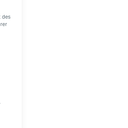
t des
urer
r