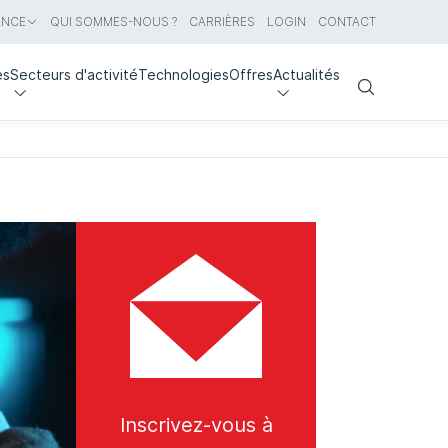
ANCE
QUI SOMMES-NOUS ?
CARRIÈRES
LOGIN
CONTACT
es
Secteurs d'activité
Technologies
Offres
Actualités
Search
Inscrivez-vous à