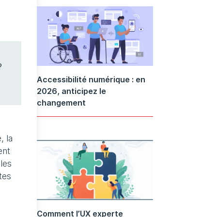
?
Accessibilité numérique : en
2026, anticipez le
changement
, la
ent
les
tes
Comment l’UX experte