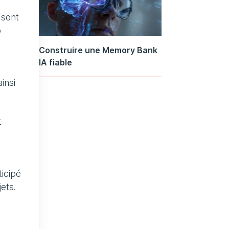
 sont
p
Construire une Memory Bank
IA fiable
insi
t
ticipé
ets.