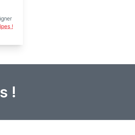
ligner
ipes !
s !