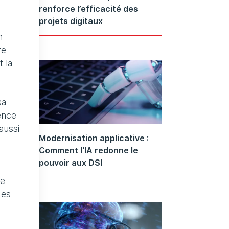
renforce l’efficacité des
projets digitaux
n
re
t la
sa
ence
aussi
Modernisation applicative :
Comment l'IA redonne le
pouvoir aux DSI
ée
des