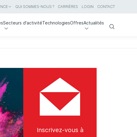
ANCE
QUI SOMMES-NOUS ?
CARRIÈRES
LOGIN
CONTACT
es
Secteurs d'activité
Technologies
Offres
Actualités
Search
Inscrivez-vous à