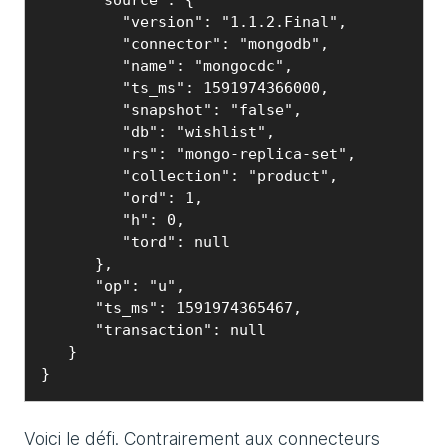
         "version": "1.1.2.Final",

         "connector": "mongodb",

         "name": "mongocdc",

         "ts_ms": 1591974366000,

         "snapshot": "false",

         "db": "wishlist",

         "rs": "mongo-replica-set",

         "collection": "product",

         "ord": 1,

         "h": 0,

         "tord": null

      },

      "op": "u",

      "ts_ms": 1591974365467,

      "transaction": null

   }

}
Voici le défi. Contrairement aux connecteurs