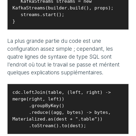
   KafkaStreams streams = new 
KafkaStreams(builder.build(), props);

   streams.start();

}
La plus grande partie du code est une
configuration assez simple ; cependant, les
quatre lignes de syntaxe de type SQL sont
l'endroit où tout le travail se passe et méritent
quelques explications supplémentaires.
cdc.leftJoin(table, (left, right) -> 
merge(right, left))

      .groupByKey()

      .reduce((agg, bytes) -> bytes, 
Materialized.as(dest + ".table"))

      .toStream().to(dest);