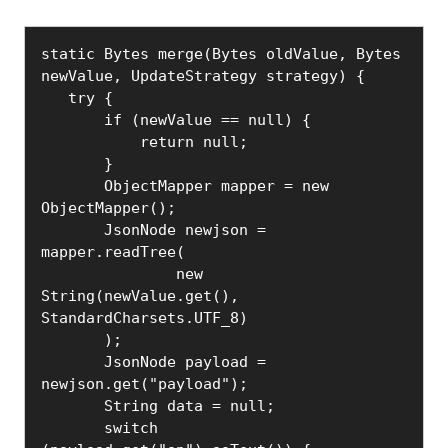
static Bytes merge(Bytes oldValue, Bytes 
newValue, UpdateStrategy strategy) {

   try {

       if (newValue == null) {

           return null;

       }

       ObjectMapper mapper = new 
ObjectMapper();

       JsonNode newjson = 
mapper.readTree(

               new 
String(newValue.get(), 
StandardCharsets.UTF_8)

       );

       JsonNode payload = 
newjson.get("payload");

       String data = null;

       switch 