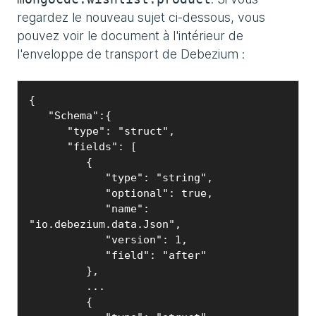
regardez le nouveau sujet ci-dessous, vous
pouvez voir le document à l'intérieur de
l'enveloppe de transport de Debezium :
{

   "Schema":{

      "type": "struct",

      "fields": [

         {

            "type": "string",

            "optional": true,

            "name": 
"io.debezium.data.Json",

            "version": 1,

            "field": "after"

         },

         ...

         {
