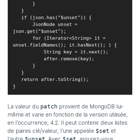
       }

   }

   if (json.has("$unset")) {

       JsonNode unset = 
json.get("$unset");

       for (Iterator<String> it = 
unset.fieldNames(); it.hasNext(); ) {

           String key = it.next();

           after.remove(key);

       }

   }

   return after.toString();

}
La valeur du
provient de MongoDB lui-
patch
même et varie en fonction de la version utilisée,
en l'occurrence, 4.2. Il peut contenir deux listes
de paires clé/valeur, l'une appelée
et
$set
l'autre
. Avec
, assurez-vous
$unset
$set