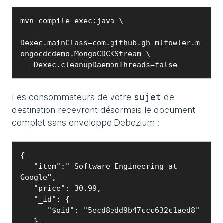
mvn compile exec:java \

  -
Dexec.mainClass=com.github.gh_mlfowler.m
ongocdcdemo.MongoCDCKStream \

  -Dexec.cleanupDaemonThreads=false
Les consommateurs de votre
de
sujet
destination recevront désormais le document
complet sans enveloppe Debezium :
{

   "item":" Software Engineering at 
Google”,

   "price": 30.99,

   "_id": {

      "$oid": "5ecd8edd9b47ccc632c1aed8"

   },
