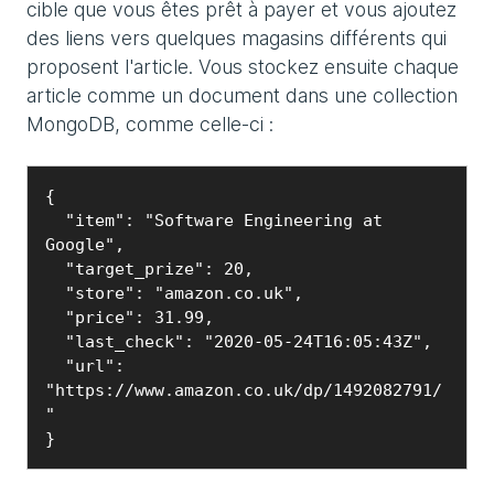
cible que vous êtes prêt à payer et vous ajoutez
des liens vers quelques magasins différents qui
proposent l'article. Vous stockez ensuite chaque
article comme un document dans une collection
MongoDB, comme celle-ci :
{

  "item": "Software Engineering at 
Google",

  "target_prize": 20,

  "store": "amazon.co.uk",

  "price": 31.99,

  "last_check": "2020-05-24T16:05:43Z",

  "url":  
"https://www.amazon.co.uk/dp/1492082791/
"

}