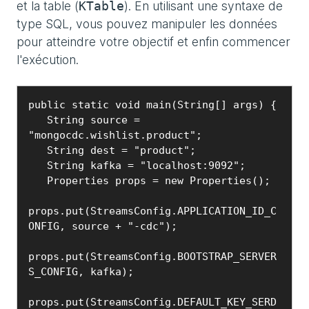
et la table (
). En utilisant une syntaxe de
KTable
type SQL, vous pouvez manipuler les données
pour atteindre votre objectif et enfin commencer
l'exécution.
public static void main(String[] args) {

   String source = 
"mongocdc.wishlist.product";

   String dest = "product";

   String kafka = "localhost:9092";

   Properties props = new Properties();

props.put(StreamsConfig.APPLICATION_ID_C
ONFIG, source + "-cdc");

props.put(StreamsConfig.BOOTSTRAP_SERVER
S_CONFIG, kafka);

props.put(StreamsConfig.DEFAULT_KEY_SERD