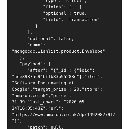
            "type": "struct",

            "fields": [...],

            "optional": true,

            "field": "transaction"

         }

      ],

      "optional": false,

      "name": 
"mongocdc.wishlist.product.Envelope"

   },

   "payload": {

      "after": "{"_id": {"$oid": 
"5ee39875c94bffb83b95288e"},"item": 
"Software Engineering at 
Google","target_prize": 20,"store": 
"amazon.co.uk","price": 
31.99,"last_check": "2020-05-
24T16:05:43Z","url": 
"https://www.amazon.co.uk/dp/1492082791/
"}",

      "patch": null,
