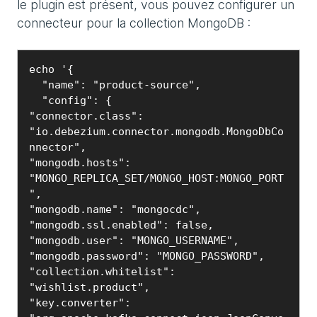
le plugin est présent, vous pouvez configurer un
connecteur pour la collection MongoDB :
echo '{

  "name": "product-source",

  "config": {

"connector.class": 
"io.debezium.connector.mongodb.MongoDbCo
nnector",

"mongodb.hosts": 
"MONGO_REPLICA_SET/MONGO_HOST:MONGO_PORT
",

"mongodb.name": "mongocdc",

"mongodb.ssl.enabled": false,

"mongodb.user": "MONGO_USERNAME",

"mongodb.password": "MONGO_PASSWORD",

"collection.whitelist": 
"wishlist.product",

"key.converter": 