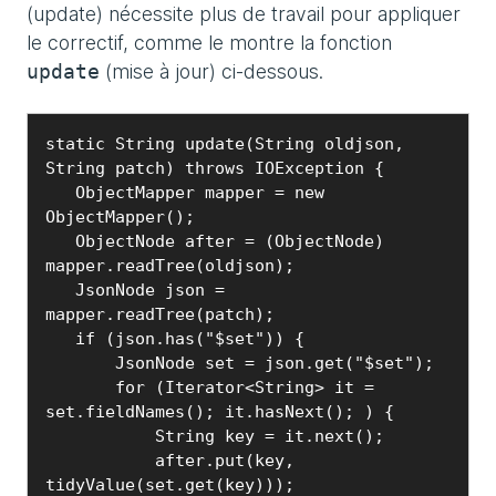
(update) nécessite plus de travail pour appliquer
le correctif, comme le montre la fonction
(mise à jour) ci-dessous.
update
static String update(String oldjson, 
String patch) throws IOException {

   ObjectMapper mapper = new 
ObjectMapper();

   ObjectNode after = (ObjectNode) 
mapper.readTree(oldjson);

   JsonNode json = 
mapper.readTree(patch);

   if (json.has("$set")) {

       JsonNode set = json.get("$set");

       for (Iterator<String> it = 
set.fieldNames(); it.hasNext(); ) {

           String key = it.next();

           after.put(key, 
tidyValue(set.get(key)));
