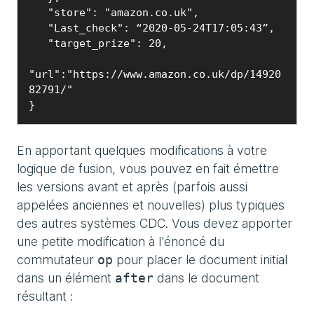
   "store": "amazon.co.uk",

   "Last_check": “2020-05-24T17:05:43”,

   "target_prize": 20,

"url":"https://www.amazon.co.uk/dp/14920
82791/"

}
En apportant quelques modifications à votre
logique de fusion, vous pouvez en fait émettre
les versions avant et après (parfois aussi
appelées anciennes et nouvelles) plus typiques
des autres systèmes CDC. Vous devez apporter
une petite modification à l'énoncé du
commutateur
pour placer le document initial
op
dans un élément
dans le document
after
résultant :