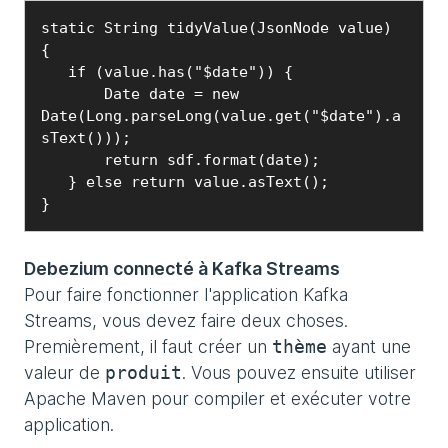
static String tidyValue(JsonNode value) 
{

   if (value.has("$date")) {

       Date date = new 
Date(Long.parseLong(value.get("$date").a
sText()));

       return sdf.format(date);

   } else return value.asText();

}
Debezium connecté à Kafka Streams
Pour faire fonctionner l'application Kafka
Streams, vous devez faire deux choses.
Premièrement, il faut créer un
ayant une
thème
valeur de
. Vous pouvez ensuite utiliser
produit
Apache Maven pour compiler et exécuter votre
application.