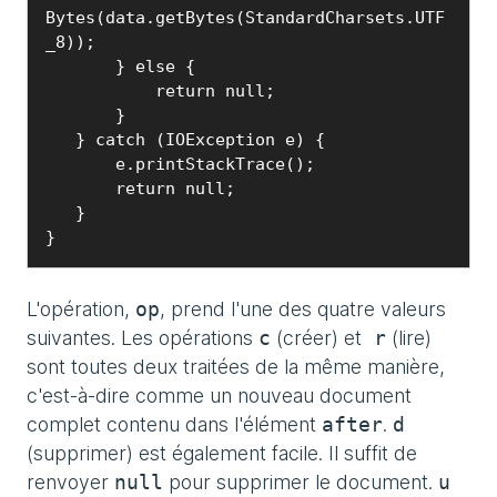
Bytes(data.getBytes(StandardCharsets.UTF
_8));

       } else {

           return null;

       }

   } catch (IOException e) {

       e.printStackTrace();

       return null;

   }

}
L'opération,
, prend l'une des quatre valeurs
op
suivantes. Les opérations
(créer) et
(lire)
c
r
sont toutes deux traitées de la même manière,
c'est-à-dire comme un nouveau document
complet contenu dans l'élément
.
after
d
(supprimer) est également facile. Il suffit de
renvoyer
pour supprimer le document.
null
u