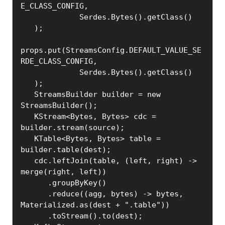
E_CLASS_CONFIG,

             Serdes.Bytes().getClass()

   );

props.put(StreamsConfig.DEFAULT_VALUE_SE
RDE_CLASS_CONFIG,

             Serdes.Bytes().getClass()

   );

   StreamsBuilder builder = new 
StreamsBuilder();

   KStream<Bytes, Bytes> cdc = 
builder.stream(source);

   KTable<Bytes, Bytes> table = 
builder.table(dest);

   cdc.leftJoin(table, (left, right) -> 
merge(right, left))

      .groupByKey()

      .reduce((agg, bytes) -> bytes, 
Materialized.as(dest + ".table"))

      .toStream().to(dest);
