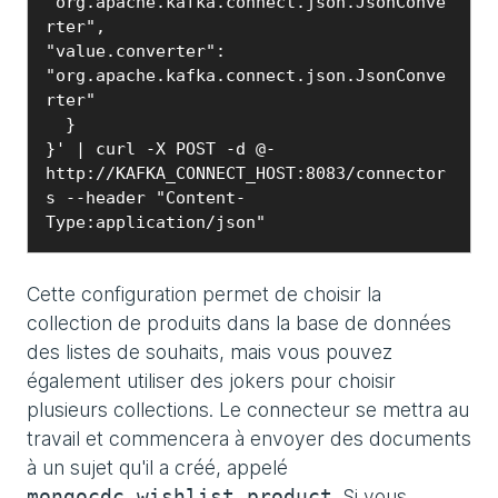
"org.apache.kafka.connect.json.JsonConve
rter",

"value.converter": 
"org.apache.kafka.connect.json.JsonConve
rter"

  }

}' | curl -X POST -d @- 
http://KAFKA_CONNECT_HOST:8083/connector
s --header "Content-
Cette configuration permet de choisir la
collection de produits dans la base de données
des listes de souhaits, mais vous pouvez
également utiliser des jokers pour choisir
plusieurs collections. Le connecteur se mettra au
travail et commencera à envoyer des documents
à un sujet qu'il a créé, appelé
. Si vous
mongocdc.wishlist.product