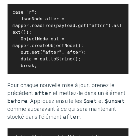
case "r":

   JsonNode after = 
mapper.readTree(payload.get("after").asT
ext());

   ObjectNode out = 
mapper.createObjectNode();

   out.set("after", after);

   data = out.toString();

   break;
Pour chaque nouvelle mise à jour, prenez le
précédent
et mettez-le dans un élément
after
. Appliquez ensuite les
et
before
$set
$unset
comme auparavant à ce qui sera maintenant
stocké dans l'élément
.
after