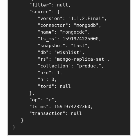
      "filter": null,

      "source": {

         "version": "1.1.2.Final",

         "connector": "mongodb",

         "name": "mongocdc",

         "ts_ms": 1591974225000,

         "snapshot": "last",

         "db": "wishlist",

         "rs": "mongo-replica-set",

         "collection": "product",

         "ord": 1,

         "h": 0,

         "tord": null

      },

      "op": "r",

      "ts_ms": 1591974232360,

      "transaction": null

   }

}