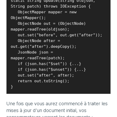
static String update(String oldjson, 
String patch) throws IOException {

   ObjectMapper mapper = new 
ObjectMapper();

   ObjectNode out = (ObjectNode) 
mapper.readTree(oldjson);

   out.set("before", out.get("after"));

   ObjectNode after = 
out.get("after").deepCopy();

   JsonNode json = 
mapper.readTree(patch);

   if (json.has("$set")) {...}

   if (json.has("$unset")) {...}

   out.set("after", after);

   return out.toString();

}
Une fois que vous aurez commencé à traiter les
mises à jour d'un document initial, vos