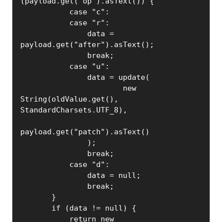
(payload.get("op").asText()) {

           case "c":

           case "r":

               data = 
payload.get("after").asText();

               break;

           case "u":

               data = update(

                       new 
String(oldValue.get(), 
StandardCharsets.UTF_8),

payload.get("patch").asText()

               );

               break;

           case "d":

               data = null;

               break;

       }

       if (data != null) {

           return new 