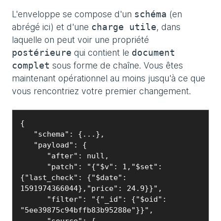
L'enveloppe se compose d'un
(en
schéma
abrégé ici) et d'une
, dans
charge utile
laquelle on peut voir une propriété
qui contient le
postérieure
document
sous forme de chaîne. Vous êtes
complet
maintenant opérationnel au moins jusqu'à ce que
vous rencontriez votre premier changement.
{

   "schema": {...},

   "payload": {

      "after": null,

      "patch": "{"$v": 1,"$set": 
{"last_check": {"$date": 
1591974366044},"price": 24.9}}",

      "filter": "{"_id": {"$oid": 
"5ee39875c94bffb83b95288e"}}",

      "source": {
