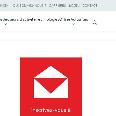
ANCE
QUI SOMMES-NOUS ?
CARRIÈRES
LOGIN
CONTACT
es
Secteurs d'activité
Technologies
Offres
Actualités
Search
Inscrivez-vous à