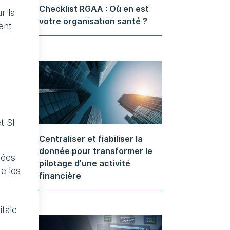
Checklist RGAA : Où en est
r la
votre organisation santé ?
ent
t SI
Centraliser et fiabiliser la
donnée pour transformer le
nées
pilotage d'une activité
e les
financière
itale