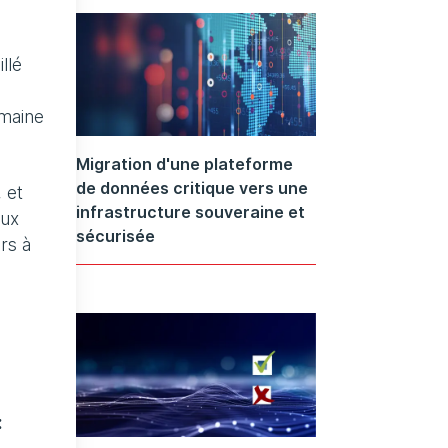
llé
omaine
Migration d'une plateforme
de données critique vers une
 et
infrastructure souveraine et
eux
sécurisée
rs à
: