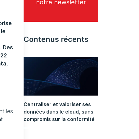
notre newsletter
prise
 le
Contenus récents
. Des
022
ta,
Centraliser et valoriser ses
nt les
données dans le cloud, sans
compromis sur la conformité
nt