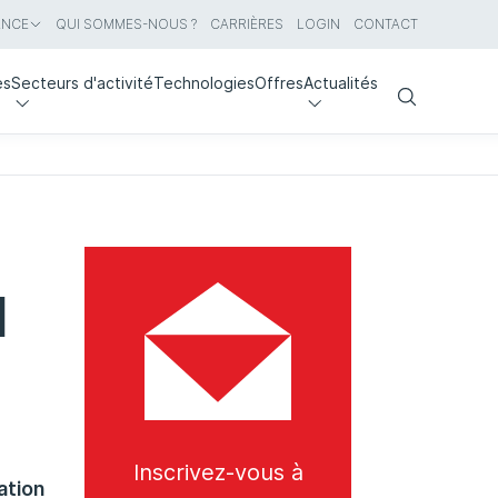
ANCE
QUI SOMMES-NOUS ?
CARRIÈRES
LOGIN
CONTACT
es
Secteurs d'activité
Technologies
Offres
Actualités
Search
l
Inscrivez-vous à
ation