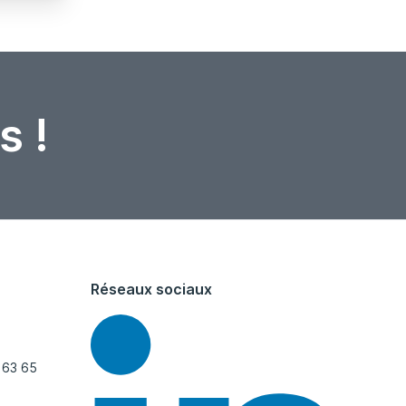
s !
Réseaux sociaux
 63 65