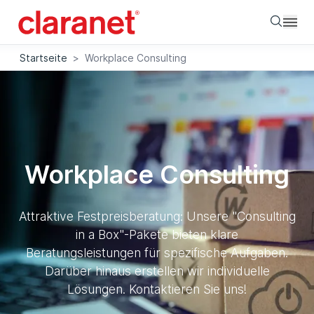
Searc
Startseite
>
Workplace Consulting
Workplace Consulting
Attraktive Festpreisberatung: Unsere "Consulting
in a Box"-Pakete bieten klare
Beratungsleistungen für spezifische Aufgaben.
Darüber hinaus erstellen wir individuelle
Lösungen. Kontaktieren Sie uns!