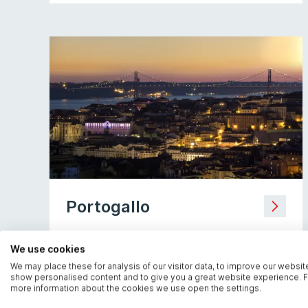
Portogallo
Lisbona
We use cookies
Beato Innovation District,
We may place these for analysis of our visitor data, to improve our websit
show personalised content and to give you a great website experience. F
Rua da Manutenção, 71 - Edifício A,
more information about the cookies we use open the settings.
1900-500 Lisboa