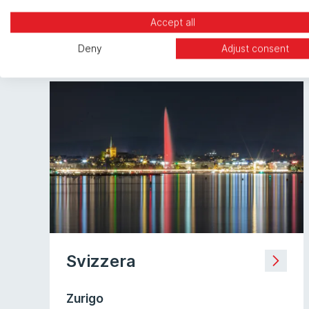
Accept all
Deny
Adjust consent
Svizzera
Zurigo