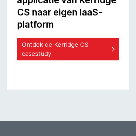
applicatie van Kerridge
CS naar eigen IaaS-
platform
Ontdek de Kerridge CS
casestudy