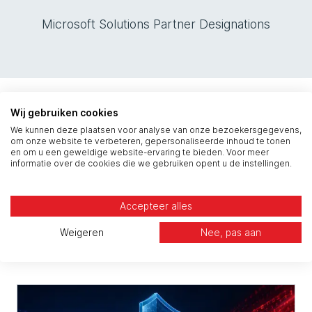
Microsoft Solutions Partner Designations
Wij gebruiken cookies
Kennis en inspiratie
We kunnen deze plaatsen voor analyse van onze bezoekersgegevens,
om onze website te verbeteren, gepersonaliseerde inhoud te tonen
en om u een geweldige website-ervaring te bieden. Voor meer
opdoen? Lees onze
informatie over de cookies die we gebruiken opent u de instellingen.
blogs en andere
Accepteer alles
artikelen.
Weigeren
Nee, pas aan