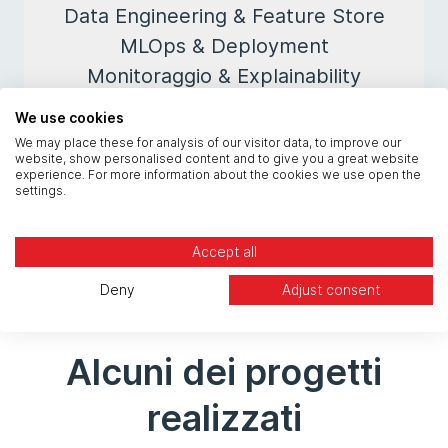
Data Engineering & Feature Store
MLOps & Deployment
Monitoraggio & Explainability
TensorFlow
We use cookies
PyTorch
We may place these for analysis of our visitor data, to improve our
Scikit-learn
website, show personalised content and to give you a great website
experience. For more information about the cookies we use open the
Keras
settings.
Hugging Face Transformers
Accept all
Deny
Adjust consent
Alcuni dei progetti
realizzati