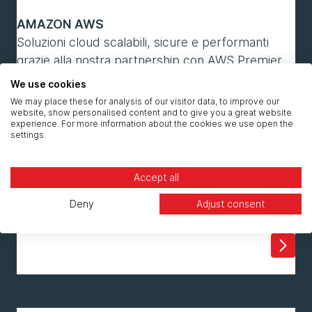
AMAZON AWS
Soluzioni cloud scalabili, sicure e performanti
grazie alla nostra partnership con AWS Premier
Consulting Partner.
We use cookies
We may place these for analysis of our visitor data, to improve our
website, show personalised content and to give you a great website
experience. For more information about the cookies we use open the
settings.
Accept all
MICROSOFT AZURE
Deny
Adjust consent
Integrazione perfetta e infrastrutture intelligenti
con i servizi cloud evoluti di Microsoft Azure.