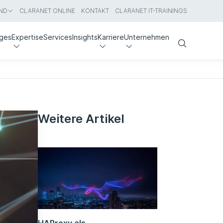
ND
CLARANET ONLINE
KONTAKT
CLARANET IT-TRAININGS
nges
Expertise
Services
Insights
Karriere
Unternehmen
Search
Weitere Artikel
HAProxy als