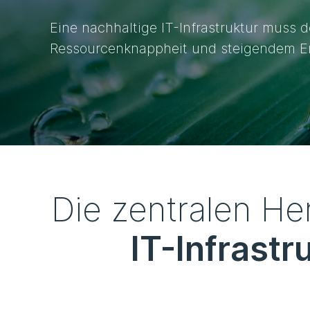
Eine nachhaltige IT-Infrastruktur muss
Ressourcenknappheit und steigendem E
Die zentralen He
IT-Infrastr