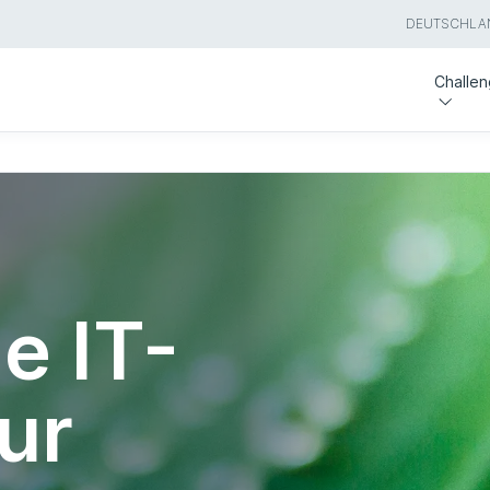
DEUTSCHLA
Challe
e IT-
ur