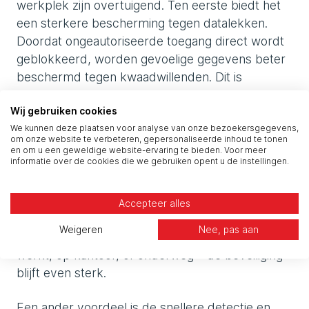
werkplek zijn overtuigend. Ten eerste biedt het
een sterkere bescherming tegen datalekken.
Doordat ongeautoriseerde toegang direct wordt
geblokkeerd, worden gevoelige gegevens beter
beschermd tegen kwaadwillenden. Dit is
essentieel in een tijd waarin datalekken vaak
Wij gebruiken cookies
grote financiële en reputatieschade veroorzaken.
We kunnen deze plaatsen voor analyse van onze bezoekersgegevens,
om onze website te verbeteren, gepersonaliseerde inhoud te tonen
Daarnaast maakt Zero Trust veilig hybride
en om u een geweldige website-ervaring te bieden. Voor meer
informatie over de cookies die we gebruiken opent u de instellingen.
werken mogelijk. Medewerkers kunnen overal
veilig inloggen, zonder dat dit extra risico’s met
zich meebrengt. Dit is cruciaal in een moderne
Accepteer alles
werkplek waar flexibiliteit en productiviteit hand
Weigeren
Nee, pas aan
in hand moeten gaan. Of iemand nu vanuit huis
werkt, op kantoor, of onderweg – de beveiliging
blijft even sterk.
Een ander voordeel is de snellere detectie en