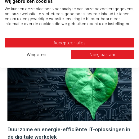
Wil je weten hoe jouw organisatie optimaal kan
Wij gebruiken cookies
profiteren van bovenstaande trends en onze
We kunnen deze plaatsen voor analyse van onze bezoekersgegevens,
om onze website te verbeteren, gepersonaliseerde inhoud te tonen
dienstverlening? Neem contact met ons op voor
en om u een geweldige website-ervaring te bieden. Voor meer
informatie over de cookies die we gebruiken opent u de instellingen.
een vrijblijvend gesprek.
Gerelateerde artikelen
Accepteer alles
Weigeren
Nee, pas aan
Duurzame en energie-efficiënte IT-oplossingen in
de digitale werkplek