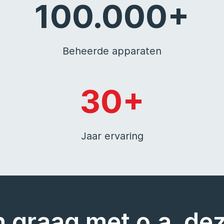
100.000+
Beheerde apparaten
30+
Jaar ervaring
 graag met o.a. de