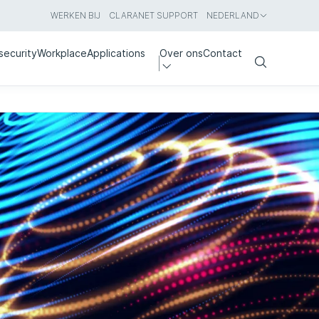
WERKEN BIJ
CLARANET SUPPORT
NEDERLAND
security
Workplace
Applications
Over ons
Contact
Search