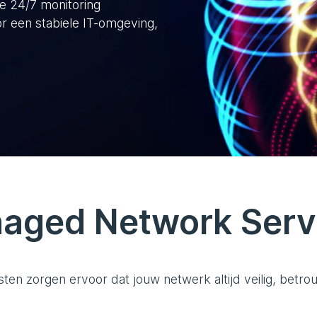
ve 24/7 monitoring
 een stabiele IT-omgeving,
aged Network Serv
n zorgen ervoor dat jouw netwerk altijd veilig, betro