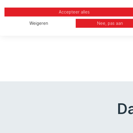
en optimaliseert
Accepteer alles
Weigeren
Nee, pas aan
Da