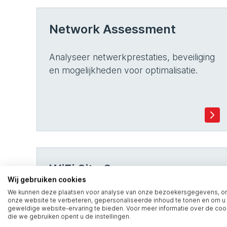
Network Assessment
Analyseer netwerkprestaties, beveiliging
en mogelijkheden voor optimalisatie.
WiFi Site Survey
Wij gebruiken cookies
We kunnen deze plaatsen voor analyse van onze bezoekersgegevens, 
Een WiFi site survey is een essentiële
onze website te verbeteren, gepersonaliseerde inhoud te tonen en om u
geweldige website-ervaring te bieden. Voor meer informatie over de coo
analyse die de prestaties en dekking
die we gebruiken opent u de instellingen.
van een draadloos netwerk analyseert