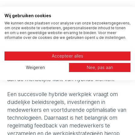
Hybride werken is niet langer een tijdelijke
Wij gebruiken cookies
oplossing, maar een structurele verandering in
We kunnen deze plaatsen voor analyse van onze bezoekersgegevens,
de manier waarop organisaties opereren.
om onze website te verbeteren, gepersonaliseerde inhoud te tonen
Organisaties die hun digitale werkplek hierop
en om u een geweldige website-ervaring te bieden. Voor meer
informatie over de cookies die we gebruiken opent u de instellingen.
afstemmen, zullen niet alleen efficiënter en
veiliger werken, maar ook aantrekkelijker zijn
voor talent dat flexibiliteit verwacht. Dit betekent
Accepteer alles
dat organisaties verder moeten kijken dan alleen
Weigeren
Nee, pas aan
technologie en ook aandacht moeten besteden
aan de menselijke kant van hybride werken.
Een succesvolle hybride werkplek vraagt om
duidelijke beleidsregels, investeringen in
medewerkers en voortdurende optimalisatie van
technologieën. Daarnaast is het belangrijk om
regelmatig feedback van medewerkers te
verzamelen en de werkplekstrategieën hierop