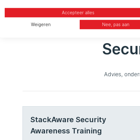
cyberaanvallen.
Accepteer alles
Weigeren
Nee, pas aan
Secu
Advies, onder
StackAware Security
Awareness Training