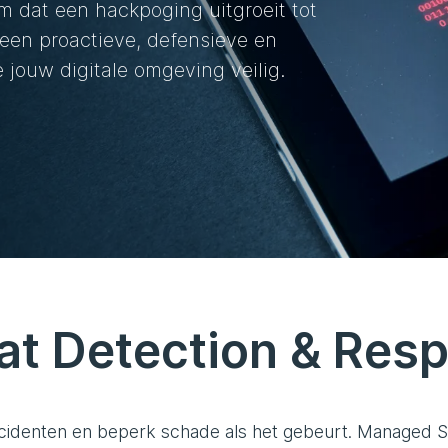
m dat een hackpoging uitgroeit tot
 een proactieve, defensieve en
jouw digitale omgeving veilig.
at Detection & Res
cidenten en beperk schade als het gebeurt. Managed Se