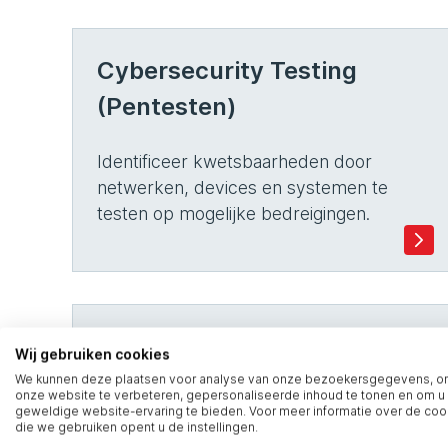
Cybersecurity Testing
(Pentesten)
Identificeer kwetsbaarheden door
netwerken, devices en systemen te
testen op mogelijke bedreigingen.
Red Teaming
Wij gebruiken cookies
We kunnen deze plaatsen voor analyse van onze bezoekersgegevens, 
onze website te verbeteren, gepersonaliseerde inhoud te tonen en om u
Test beveiliging van de organisatie via
geweldige website-ervaring te bieden. Voor meer informatie over de coo
realistische, gesimuleerde
die we gebruiken opent u de instellingen.