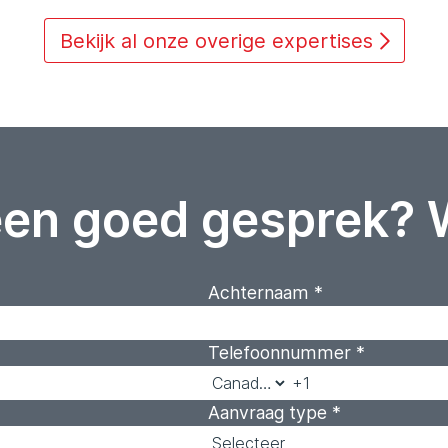
Bekijk al onze overige expertises
een goed gesprek? 
Achternaam
*
Telefoonnummer
*
Aanvraag type
*