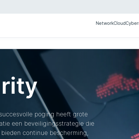
Network
Cloud
Cyber
rity
 succesvolle poging heeft grote
tie een beveiligingsstrategie die
 bieden continue bescherming,