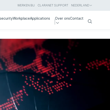
WERKEN BIJ
CLARANET SUPPORT
NEDERLAND
security
Workplace
Applications
Over ons
Contact
Search