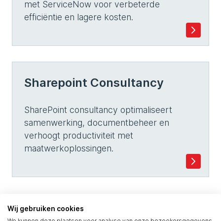
met ServiceNow voor verbeterde
efficiëntie en lagere kosten.
Sharepoint Consultancy
SharePoint consultancy optimaliseert
samenwerking, documentbeheer en
verhoogt productiviteit met
maatwerkoplossingen.
Wij gebruiken cookies
Managed Software &
We kunnen deze plaatsen voor analyse van onze bezoekersgegevens,