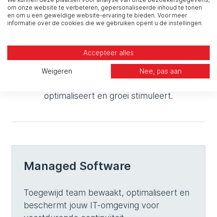
om onze website te verbeteren, gepersonaliseerde inhoud te tonen
Development
en om u een geweldige website-ervaring te bieden. Voor meer
informatie over de cookies die we gebruiken opent u de instellingen.
Accepteer alles
Onze Managed Software diensten bieden continu
beheer en beveiliging, terwijl onze maatwerk
Weigeren
Nee, pas aan
Software Development jouw processen
optimaliseert en groei stimuleert.
Managed Software
Toegewijd team bewaakt, optimaliseert en
beschermt jouw IT-omgeving voor