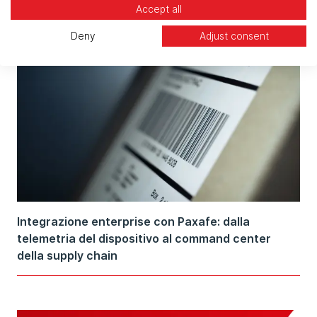
Latest articles
Accept all
Deny
Adjust consent
Integrazione enterprise con Paxafe: dalla
telemetria del dispositivo al command center
della supply chain