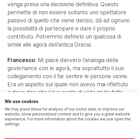
venga presa una decisione definitiva. Questo
permette di non essere soltanto uno spettatore
passivo di quello che viene deciso, dà ad ognuno
la possibilità di partecipare e dare il proprio
contributo. Potremmo definirlo un qualcosa di
simile alle agorà dell’antica Grecia.
Francesco
: Mi piace davvero l’analogia della
governance con le agorà, ma soprattutto il suo
collegamento con il far sentire le persone vicine.
Era un aspetto sul quale non avevo mai riflettuto
e devo dire che il tuo punto di vista mi ha fatto
scattare un clic! Ti ringrazio molto di questo
We use cookies
“caffè” preso insieme a me.
We may place these for analysis of our visitor data, to improve our
website, show personalised content and to give you a great website
experience. For more information about the cookies we use open the
Luca
: Grazie mille a te, Francesco! Al prossimo
settings.
caffè insieme, magari prossima volta dal vivo!