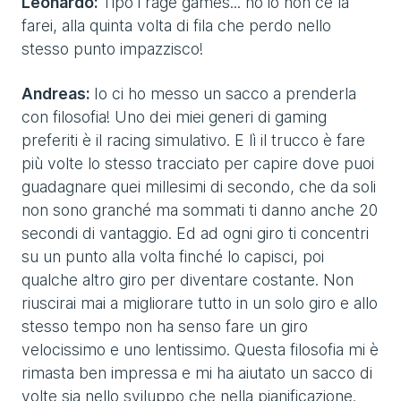
Leonardo:
Tipo i rage games... no io non ce la
farei, alla quinta volta di fila che perdo nello
stesso punto impazzisco!
Andreas:
Io ci ho messo un sacco a prenderla
con filosofia! Uno dei miei generi di gaming
preferiti è il racing simulativo. E lì il trucco è fare
più volte lo stesso tracciato per capire dove puoi
guadagnare quei millesimi di secondo, che da soli
non sono granché ma sommati ti danno anche 20
secondi di vantaggio. Ed ad ogni giro ti concentri
su un punto alla volta finché lo capisci, poi
qualche altro giro per diventare costante. Non
riuscirai mai a migliorare tutto in un solo giro e allo
stesso tempo non ha senso fare un giro
velocissimo e uno lentissimo. Questa filosofia mi è
rimasta ben impressa e mi ha aiutato un sacco di
volte sia nello sviluppo che nella pianificazione.