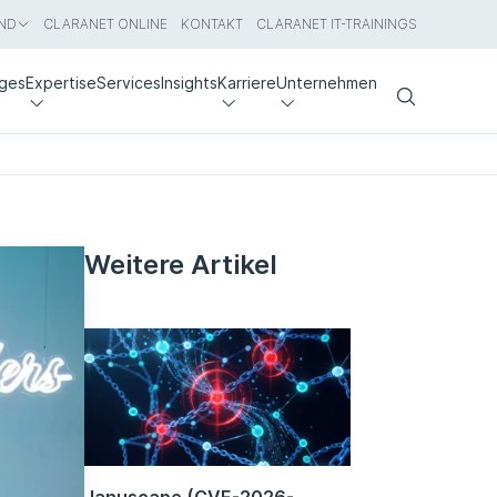
ND
CLARANET ONLINE
KONTAKT
CLARANET IT-TRAININGS
nges
Expertise
Services
Insights
Karriere
Unternehmen
Search
Weitere Artikel
Januscape (CVE-2026-