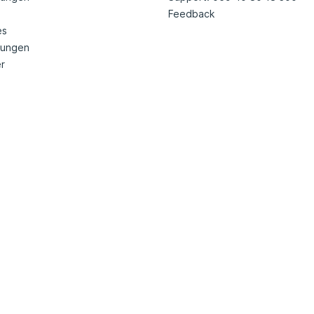
Feedback
es
nungen
r