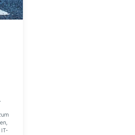
.
 zum
en,
 IT-