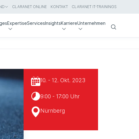
ND
CLARANET ONLINE
KONTAKT
CLARANET IT-TRAININGS
nges
Expertise
Services
Insights
Karriere
Unternehmen
Search
10. - 12. Okt. 2023
9:00 - 17:00 Uhr
Nürnberg