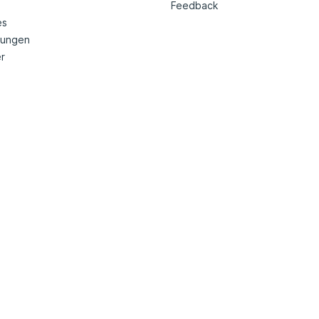
Feedback
es
nungen
r