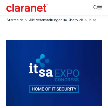
Searc
Startseite
>
Alle Veranstaltungen Im Überblick
>
it-sa