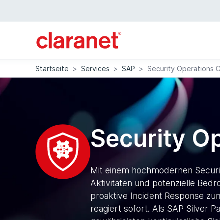
Startseite
>
Services
>
SAP
>
Security Operations 
Security O
Mit einem hochmodernen Securi
Aktivitäten und potenzielle Be
proaktive Incident Response zu
reagiert sofort. Als SAP Silver 