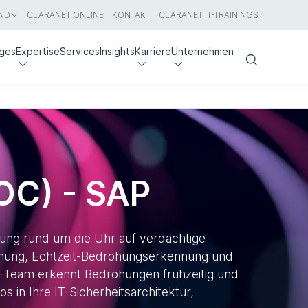
ND
CLARANET ONLINE
KONTAKT
CLARANET IT-TRAININGS
nges
Expertise
Services
Insights
Karriere
Unternehmen
Search
OC) - SAP
ng rund um die Uhr auf verdächtige
chung, Echtzeit-Bedrohungserkennung und
C-Team erkennt Bedrohungen frühzeitig und
s in Ihre IT-Sicherheitsarchitektur,