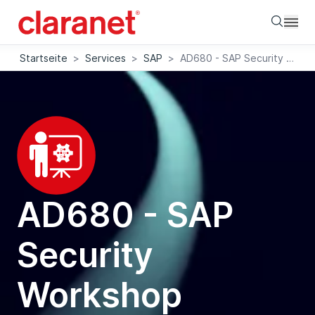
Searc
Startseite
>
Services
>
SAP
>
AD680 - SAP Security Workshop
AD680 - SAP
Security
Workshop