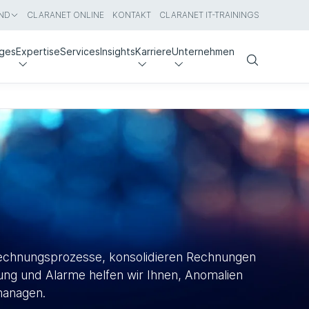
ND
CLARANET ONLINE
KONTAKT
CLARANET IT-TRAININGS
nges
Expertise
Services
Insights
Karriere
Unternehmen
Search
brechnungsprozesse, konsolidieren Rechnungen
hung und Alarme helfen wir Ihnen, Anomalien
managen.