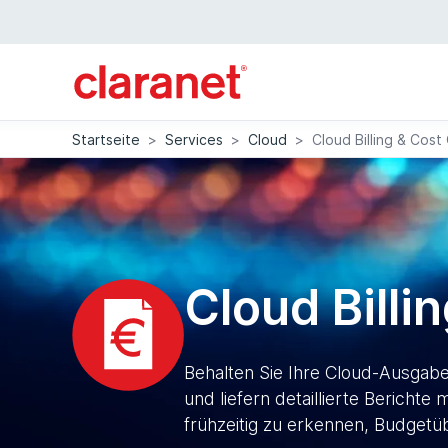
Startseite
>
Services
>
Cloud
>
Cloud Billing & Cost
Cloud Billi
Behalten Sie Ihre Cloud-Ausgab
und liefern detaillierte Berich
frühzeitig zu erkennen, Budgetü