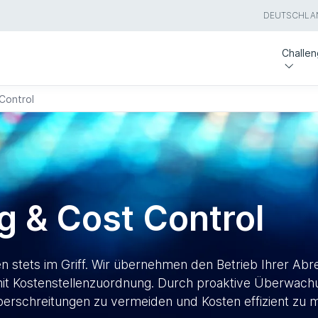
DEUTSCHLA
Challe
 Control
ng & Cost Control
en stets im Griff. Wir übernehmen den Betrieb Ihrer A
te mit Kostenstellenzuordnung. Durch proaktive Überwac
berschreitungen zu vermeiden und Kosten effizient zu 