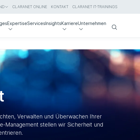
ND
CLARANET ONLINE
KONTAKT
CLARANET IT-TRAININGS
nges
Expertise
Services
Insights
Karriere
Unternehmen
Search
t
richten, Verwalten und Überwachen Ihrer
ce-Management stellen wir Sicherheit und
ntrieren.