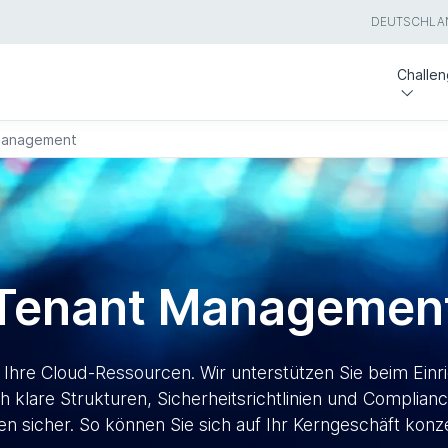
DEUTSCHLA
Challe
Management
 Tenant Managemen
 Ihre Cloud-Ressourcen. Wir unterstützen Sie beim Ein
 klare Strukturen, Sicherheitsrichtlinien und Complian
n sicher. So können Sie sich auf Ihr Kerngeschäft konze