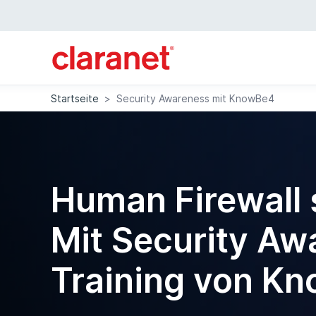
Startseite
>
Security Awareness mit KnowBe4
Human Firewall 
Mit Security Aw
Training von K