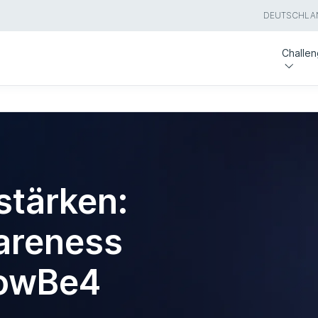
DEUTSCHLA
Challe
stärken:
areness
nowBe4