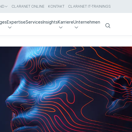
ND
CLARANET ONLINE
KONTAKT
CLARANET IT-TRAININGS
nges
Expertise
Services
Insights
Karriere
Unternehmen
Search