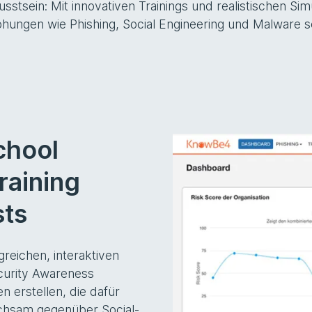
stsein: Mit innovativen Trainings und realistischen Simu
ungen wie Phishing, Social Engineering und Malware sen
chool
raining
sts
reichen, interaktiven
ecurity Awareness
n erstellen, die dafür
chsam gegenüber Social-