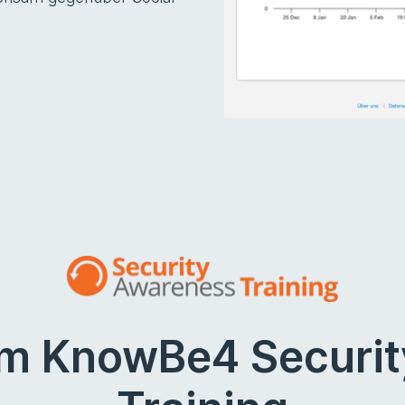
im KnowBe4 Securi