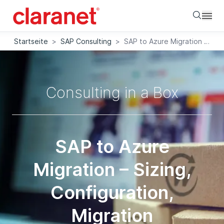
Searc
Startseite
>
SAP Consulting
>
SAP to Azure Migration | Sizing, Configuration, Migration
Consulting in a Box
SAP to Azure
Migration – Sizing,
Configuration,
Migration