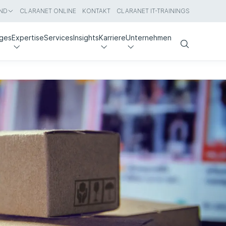
ND
CLARANET ONLINE
KONTAKT
CLARANET IT-TRAININGS
nges
Expertise
Services
Insights
Karriere
Unternehmen
Search