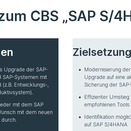
 zum CBS „SAP S/
gen
Zielsetzun
das Upgrade der SAP-
Modernisierung de
 3 SAP-Systemen mit
Upgrade auf eine akt
 (z.B. Entwicklungs-,
Sicherung der SAP
duktivsystem).
Effizienter Umstieg
weder mit dem SAP
empfohlenen Tools
Wunsch mit dem neuen
Identifikation mögl
durch.
auf SAP S/4HANA