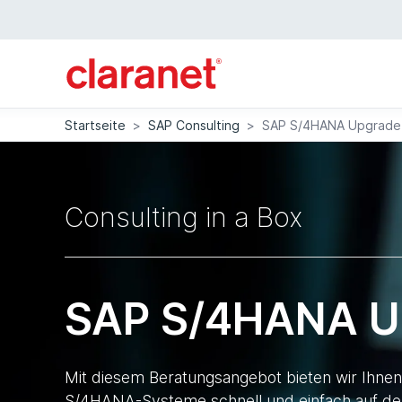
Startseite
>
SAP Consulting
>
SAP S/4HANA Upgrade 
Consulting in a Box
SAP S/4HANA U
Mit diesem Beratungsangebot bieten wir Ihnen 
S/4HANA-Systeme schnell und einfach auf de