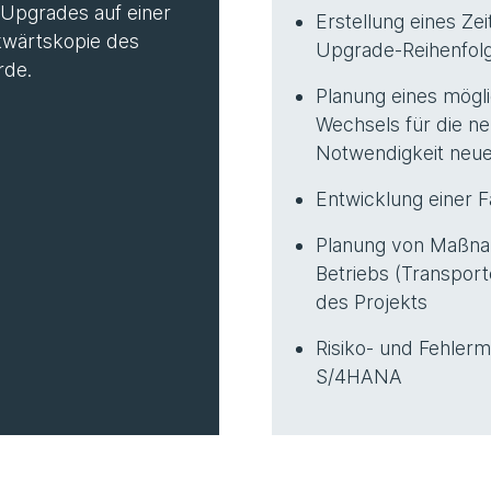
 Upgrades auf einer
Erstellung eines Zei
kwärtskopie des
Upgrade-Reihenfol
rde.
Planung eines mögl
Wechsels für die n
Notwendigkeit neuer
Entwicklung einer F
Planung von Maßnah
Betriebs (Transpor
des Projekts
Risiko- und Fehler
S/4HANA