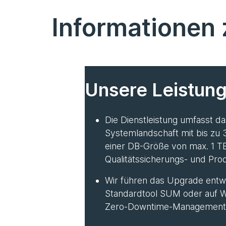
Informationen
Unsere Leistun
Die Dienstleistung umfasst 
Systemlandschaft mit bis zu
einer DB-Größe von max. 1 TB
Qualitätssicherungs- und Pro
Wir führen das Upgrade ent
Standardtool SUM oder auf 
Zero-Downtime-Management 