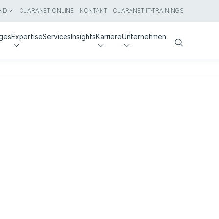
ND
CLARANET ONLINE
KONTAKT
CLARANET IT-TRAININGS
nges
Expertise
Services
Insights
Karriere
Unternehmen
Search