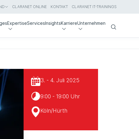
ND
CLARANET ONLINE
KONTAKT
CLARANET IT-TRAININGS
nges
Expertise
Services
Insights
Karriere
Unternehmen
Search
3. - 4. Juli 2025
9:00 - 19:00 Uhr
Köln/Hürth