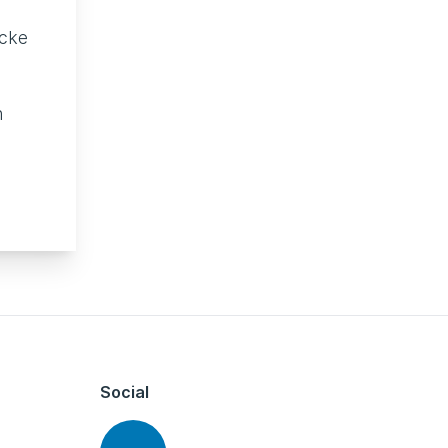
icke
n
Social