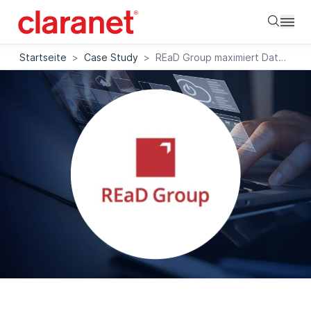
Searc
Startseite
>
Case Study
>
REaD Group maximiert Datensicherheit durch Claranet Continuous Security Testing (CST)