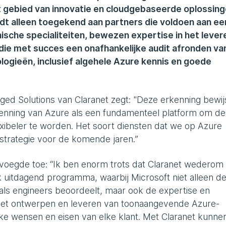
t gebied van innovatie en cloudgebaseerde oplossin
dt alleen toegekend aan partners die voldoen aan ee
nische specialiteiten, bewezen expertise in het lever
die met succes een onafhankelijke audit afronden va
ogieën, inclusief algehele Azure kennis en goede
ed Solutions van Claranet zegt: "Deze erkenning bewij
kenning van Azure als een fundamenteel platform om de
exibeler te worden. Het soort diensten dat we op Azure
e strategie voor de komende jaren.”
 voegde toe: “Ik ben enorm trots dat Claranet wederom
jk uitdagend programma, waarbij Microsoft niet alleen d
als engineers beoordeelt, maar ook de expertise en
 het ontwerpen en leveren van toonaangevende Azure-
eke wensen en eisen van elke klant. Met Claranet kunne