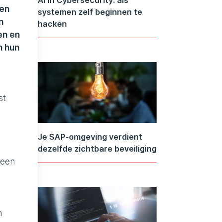
gen
systemen zelf beginnen te
n
hacken
en en
n hun
st
Je SAP-omgeving verdient
dezelfde zichtbare beveiliging
 een
e
n