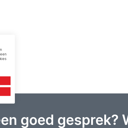
om
 een
kies
een goed gesprek? 