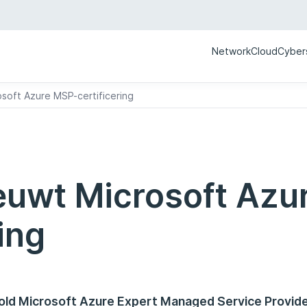
Network
Cloud
Cyber
osoft Azure MSP-certificering
euwt Microsoft Azu
ing
Gold Microsoft Azure Expert Managed Service Provid