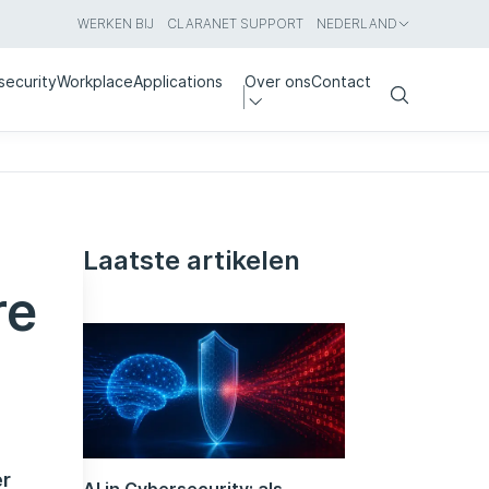
WERKEN BIJ
CLARANET SUPPORT
NEDERLAND
security
Workplace
Applications
Over ons
Contact
Search
Laatste artikelen
re
er
AI in Cybersecurity: als