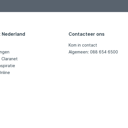
t Nederland
Contacteer ons
Kom in contact
ingen
Algemeen: 088 654 6500
j Claranet
nspiratie
Online