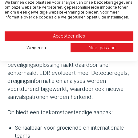
Klaar voor de volgende
We kunnen deze plaatsen voor analyse van onze bezoekersgegevens,
om onze website te verbeteren, gepersonaliseerde inhoud te tonen
en om u een geweldige website-ervaring te bieden. Voor meer
aanvalsgolf
informatie over de cookies die we gebruiken opent u de instellingen.
Aanvalstechnieken ontwikkelen zich continu.
Accepteer alles
Nieuwe kwetsbaarheden, zero-days en
Weigeren
Nee, pas aan
geavanceerde aanvalsketens volgen elkaar in
hoog tempo op. Een statische
beveiligingsoplossing raakt daardoor snel
achterhaald. EDR evolueert mee. Detectieregels,
dreigingsinformatie en analyses worden
voortdurend bijgewerkt, waardoor ook nieuwe
aanvalspatronen worden herkend.
Dit biedt een toekomstbestendige aanpak:
Schaalbaar voor groeiende en internationale
teams