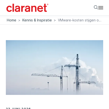
Searc
Home
>
Kennis & Inspiratie
>
VMware-kosten stijgen op twee fronten, sneller dan de move naar public cloud
23 JUNI 2026