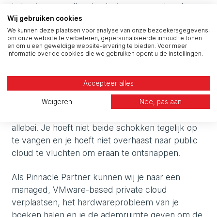
je kunt voorspellen, in plaats van een stapel
hardware-, licentie- en supportcontracten die je
Wij gebruiken cookies
We kunnen deze plaatsen voor analyse van onze bezoekersgegevens,
zelf moet samenstellen en beheren.
om onze website te verbeteren, gepersonaliseerde inhoud te tonen
en om u een geweldige website-ervaring te bieden. Voor meer
informatie over de cookies die we gebruiken opent u de instellingen.
De afgewogen stap
Accepteer alles
Als je een bestaande VMware-omgeving hebt,
brengen de komende 12 maanden een
Weigeren
Nee, pas aan
licentieverlenging, een hardware-refresh – of
allebei. Je hoeft niet beide schokken tegelijk op
te vangen en je hoeft niet overhaast naar public
cloud te vluchten om eraan te ontsnappen.
Als Pinnacle Partner kunnen wij je naar een
managed, VMware-based private cloud
verplaatsen, het hardwareprobleem van je
boeken halen en je de ademruimte geven om de