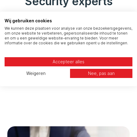
Security experts
Onze dienstverlening omvat een klantenservice
Wij gebruiken cookies
die dag en nacht bereikbaar is. Jij krijgt direct
We kunnen deze plaatsen voor analyse van onze bezoekersgegevens,
om onze website te verbeteren, gepersonaliseerde inhoud te tonen
toegang tot ervaren SAP-security specialisten die
en om u een geweldige website-ervaring te bieden. Voor meer
snel en adequaat reageren op incidenten, vragen
informatie over de cookies die we gebruiken opent u de instellingen.
en adviesverzoeken. Dit betekent minder
downtime, snellere herstelacties en een hogere
Accepteer alles
beschikbaarheid van jouw SAP-systemen. Dit is
Weigeren
Nee, pas aan
essentieel voor organisaties die afhankelijk zijn
van hun SAP-omgeving.