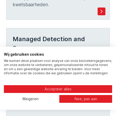
kwetsbaarheden.
Managed Detection and
Response
Wij gebruiken cookies
We kunnen deze plaatsen voor analyse van onze bezoekersgegevens,
24/7 proactieve detectie van bedreigingen
om onze website te verbeteren, gepersonaliseerde inhoud te tonen
voor ze jouw onderneming beïnvloeden.
en om u een geweldige website-ervaring te bieden. Voor meer
informatie over de cookies die we gebruiken opent u de instellingen.
Accepteer alles
Weigeren
Nee, pas aan
Incident Response