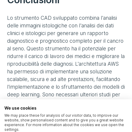
Lo strumento CAD sviluppato combina l'analisi
delle immagini istologiche con l'analisi dei dati
clinici e istologici per generare un rapporto
diagnostico e prognostico completo per il cancro
al seno. Questo strumento ha il potenziale per
ridurre il carico di lavoro dei medici e migliorare la
riproducibilità delle diagnosi. L'architettura AWS
ha permesso di implementare una soluzione
scalabile, sicura e ad alte prestazioni, facilitando
l'implementazione e lo sfruttamento dei modelli di
deep learning. Sono necessari ulteriori studi per
migliorare la robustezza e l'accuratezza dei
We use cookies
modelli, in particolare acquisendo più dati
We may place these for analysis of our visitor data, to improve our
etichettati e sperimentando diversi approcci di
website, show personalised content and to give you a great website
deep learning.
experience. For more information about the cookies we use open the
settings.