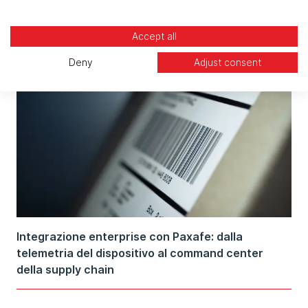
Related articles
Accept all
Deny
Adjust consent
Integrazione enterprise con Paxafe: dalla
telemetria del dispositivo al command center
della supply chain